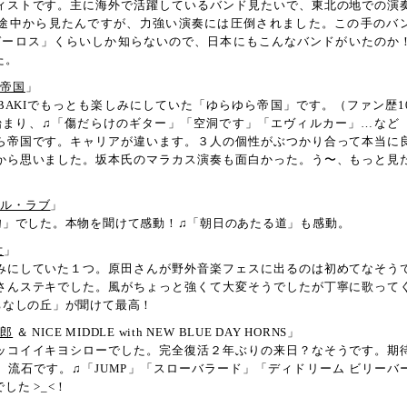
ィストです。主に海外で活躍しているバンド見たいで、東北の地での演
途中から見たんですが、力強い演奏には圧倒されました。この手のバ
「シガーロス」くらいしか知らないので、日本にもこんなバンドがいたのか
た。
ら帝国
」
BAKIでもっとも楽しみにしていた「ゆらゆら帝国」です。（ファン歴1
から始まり、♫「傷だらけのギター」「空洞です」「エヴィルカー」…など
ら帝国です。キャリアが違います。３人の個性がぶつかり合って本当に
から思いました。坂本氏のマラカス演奏も面白かった。う〜、もっと見
ナル・ラブ
」
吻」でした。本物を聞けて感動！♫「朝日のあたる道」も感動。
世
」
みにしていた１つ。原田さんが野外音楽フェスに出るのは初めてなそう
さんステキでした。風がちょっと強くて大変そうでしたが丁寧に歌って
ちなしの丘」が聞けて最高！
志郎
＆ NICE MIDDLE with NEW BLUE DAY HORNS」
ッコイイキヨシローでした。完全復活２年ぶりの来日？なそうです。期
、流石です。♫「JUMP」「スローバラード」「ディドリーム ビリーバ
した >_<！