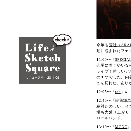
All Archives
Link
Media Archive
test
今年も
荒吐（ARA
動に包まれたフェ
11:00〜「
SPECIA
会場に着くやいな
ライブ！新しいア
の１つでした。内
ュを切れた。あり
12:05〜「
toe
」♫
12:45〜「
曽我部
絶対たのしいライ
場も大盛り上がり
ロールバンド。
13:10〜「
MONO