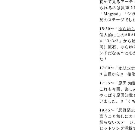
初めて見るアーテ
られるのは貴重？
「Mogwai」
見のステージでし
15:50〜「
ゆらゆ
個人的にこのARA
♫「3×3×3」
同）流石、ゆらゆ
ンドだなぁ〜と心
た！
17:00〜「
オリジ
１曲目から♫「接
17:35〜「
原田 知
これも今回、楽し
やっぱり原田知世
いました。♫「く
19:45〜「
忌野清
言うこと無しにカ
切らないステージ
ヒットソング満載で