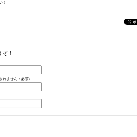
い！
うぞ！
開されません：必須)