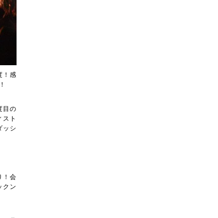
度！感
！
度目の
ィスト
ダッシ
り！会
ックン