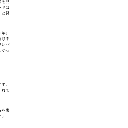
奏を見
ンドは
！と発
0年）
（順不
良いバ
たかっ
です。
くれて
待を裏
ー」…