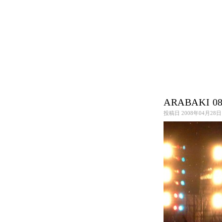
ARABAKI 0
Art / Design / Book
(130)
投稿日 2008年04月28日
Cooking
(12)
DIY
(3)
Eco
(11)
Life / Thinking
(104)
Music / Movie
(56)
Web
(18)
workshop
(15)
About Me