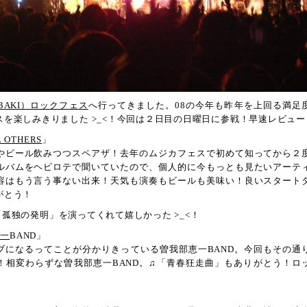
BAKI）ロックフェス
へ行ってきました。08の今年も昨年を上回る満足
スを楽しみきりました >_<！今回は２日目の日曜日に参戦！早速レビュー
L OTHERS
」
やビール飲みつつスペアザ！去年のムジカフェスで初めて知ってから２
ルバムをヘビロテで聞いていたので、個人的に今もっとも見たいアーテ
容はもう言う事ない出来！天気も演奏もビールも美味い！良いスタート
がとう！
「孤独の発明」を演ってくれて嬉しかった >_<！
恵一
BAND」
ブになるってことが分かりきっている曽我部恵一BAND。今回もその通
！相変わらずな曽我部恵一BAND。♫「青春狂走曲」もありがとう！ロ
」